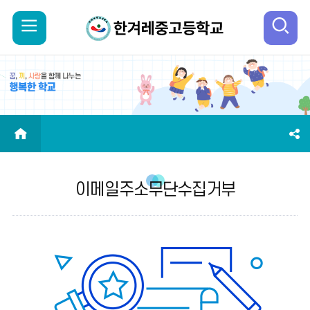
모
검
바
색
일
열
메
기
HOME
뉴
이메일주소무단수집거부
열
기