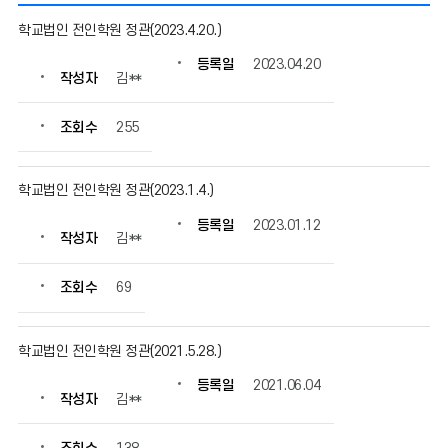
법
학교법인 전인학원 정관(2023.4.20.)
인
정
등록일
2023.04.20
작성자
김**
관
의
게
조회수
255
시
물
번
학교법인 전인학원 정관(2023.1.4.)
호,
등록일
2023.01.12
제
작성자
김**
목,
작
조회수
69
성
자,
등
학교법인 전인학원 정관(2021.5.28.)
록
일,
등록일
2021.06.04
조
작성자
김**
회
수