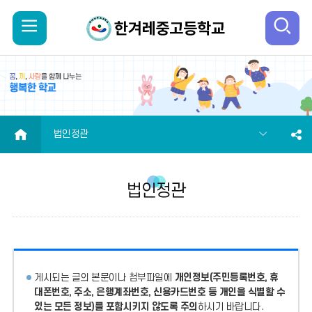
모
검
바
색
일
열
메
기
HOME
법인정관
뉴
법인정관
열
기
게시되는 글의 본문이나 첨부파일에
개인정보(주민등록번호, 휴
대폰번호, 주소, 은행계좌번호, 신용카드번호 등 개인을 식별할 수
있는 모든 정보)를 포함시키지 않도록 주의
하시기 바랍니다.