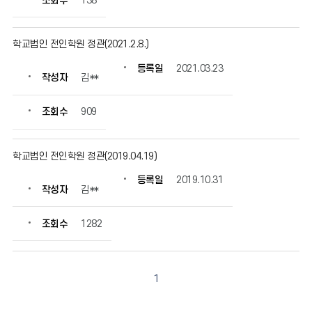
조회수
138
정
보
를
학교법인 전인학원 정관(2021.2.8.)
확
인
등록일
2021.03.23
작성자
김**
할
수
있
조회수
909
습
니
다.
학교법인 전인학원 정관(2019.04.19)
등록일
2019.10.31
작성자
김**
조회수
1282
1