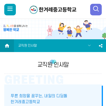
모
검
바
색
일
열
메
기
HOME
교직원 인사말
뉴
교직원 인사말
열
기
푸른 희망을 꿈꾸는, 내일의 디딤돌
한겨레중고등학교